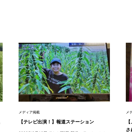
メディア掲載
メ
【テレビ出演！】報道ステーション
【
先
さ