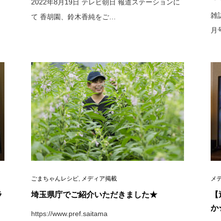
2022年8月19日 テレビ朝日 報道ステーションに
雑
て 香胡園、鈴木香純をご…
月
ごまちゃんレシピ
,
メディア掲載
メ
ラ
埼玉県庁でご紹介いただきました★
【
か
https://www.pref.saitama