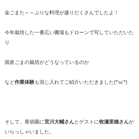
金ごまた～～ぷりな料理が盛りだくさんでしたよ！
今年栽培した一番広い圃場もドローンで写していただいた
り
国産ごまの栽培がどうなっているのか
など
作業体験
も混じ入れてご紹介いただきました(*’ω’*)
そして、香胡園に
宮川大輔さん
とゲストに
牧瀬里穂さん
が
いらっしゃいました。