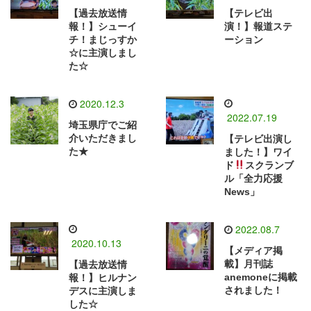
【過去放送情
【テレビ出
報！】シューイ
演！】報道ステ
チ！まじっすか
ーション
☆に主演しまし
た☆
2020.12.3
2022.07.19
埼玉県庁でご紹
介いただきまし
【テレビ出演し
た★
ました！】ワイ
ド
スクランブ
ル「全力応援
News」
2022.08.7
2020.10.13
【メディア掲
載】月刊誌
【過去放送情
anemoneに掲載
報！】ヒルナン
されました！
デスに主演しま
した☆